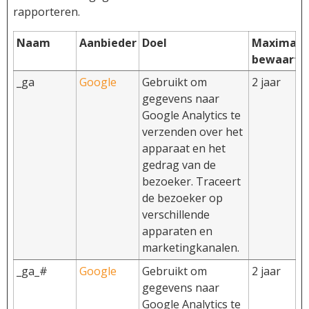
rapporteren.
Naam
Aanbieder
Doel
Maximale
bewaarte
_ga
Google
Gebruikt om
2 jaar
gegevens naar
Google Analytics te
verzenden over het
apparaat en het
gedrag van de
bezoeker. Traceert
de bezoeker op
verschillende
apparaten en
marketingkanalen.
_ga_#
Google
Gebruikt om
2 jaar
gegevens naar
Google Analytics te