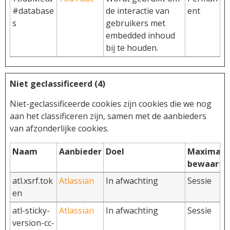
#database
de interactie van
ent
s
gebruikers met
embedded inhoud
bij te houden.
Niet geclassificeerd (4)
Niet-geclassificeerde cookies zijn cookies die we nog
aan het classificeren zijn, samen met de aanbieders
van afzonderlijke cookies.
Naam
Aanbieder
Doel
Maximale
bewaarte
atl.xsrf.tok
Atlassian
In afwachting
Sessie
en
atl-sticky-
Atlassian
In afwachting
Sessie
version-cc-