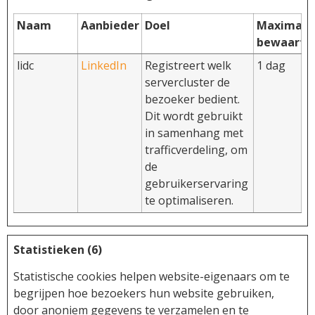
Naam
Aanbieder
Doel
Maximale
bewaarte
lidc
LinkedIn
Registreert welk
1 dag
servercluster de
bezoeker bedient.
Dit wordt gebruikt
in samenhang met
trafficverdeling, om
de
gebruikerservaring
te optimaliseren.
Statistieken (6)
Statistische cookies helpen website-eigenaars om te
begrijpen hoe bezoekers hun website gebruiken,
door anoniem gegevens te verzamelen en te