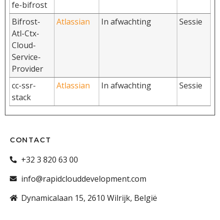
fe-bifrost
Bifrost-
Atlassian
In afwachting
Sessie
Atl-Ctx-
Cloud-
Service-
Provider
cc-ssr-
Atlassian
In afwachting
Sessie
stack
CONTACT
+32 3 820 63 00
info@rapidclouddevelopment.com
Dynamicalaan 15, 2610 Wilrijk, België