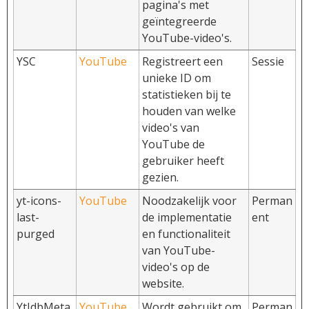
pagina's met
geïntegreerde
YouTube-video's.
YSC
YouTube
Registreert een
Sessie
unieke ID om
statistieken bij te
houden van welke
video's van
YouTube de
gebruiker heeft
gezien.
yt-icons-
YouTube
Noodzakelijk voor
Perman
last-
de implementatie
ent
purged
en functionaliteit
van YouTube-
video's op de
website.
YtIdbMeta
YouTube
Wordt gebruikt om
Perman