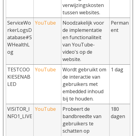
verwijzingskosten
tussen websites.
ServiceWo
YouTube
Noodzakelijk voor
Perman
rkerLogsD
de implementatie
ent
atabase#S
en functionaliteit
WHealthL
van YouTube-
og
video's op de
website.
TESTCOO
YouTube
Wordt gebruikt om
1 dag
KIESENAB
de interactie van
LED
gebruikers met
embedded inhoud
bij te houden.
VISITOR_I
YouTube
Probeert de
180
NFO1_LIVE
bandbreedte van
dagen
gebruikers te
schatten op