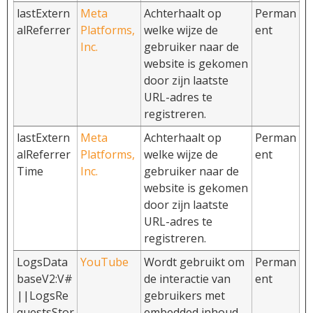
lastExtern
Meta
Achterhaalt op
Perman
alReferrer
Platforms,
welke wijze de
ent
Inc.
gebruiker naar de
website is gekomen
door zijn laatste
URL-adres te
registreren.
lastExtern
Meta
Achterhaalt op
Perman
alReferrer
Platforms,
welke wijze de
ent
Time
Inc.
gebruiker naar de
website is gekomen
door zijn laatste
URL-adres te
registreren.
LogsData
YouTube
Wordt gebruikt om
Perman
baseV2:V#
de interactie van
ent
||LogsRe
gebruikers met
questsStor
embedded inhoud