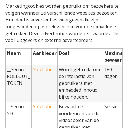
Marketingcookies worden gebruikt om bezoekers te
volgen wanneer ze verschillende websites bezoeken.
Hun doel is advertenties weergeven die zijn
toegesneden op en relevant zijn voor de individuele
gebruiker. Deze advertenties worden zo waardevoller
voor uitgevers en externe adverteerders.
Naam
Aanbieder
Doel
Maximale
bewaarte
__Secure-
YouTube
Wordt gebruikt om
180
ROLLOUT_
de interactie van
dagen
TOKEN
gebruikers met
embedded inhoud
bij te houden.
__Secure-
YouTube
Bewaart de
Sessie
YEC
voorkeuren van de
videospeler van de
gebruiker met