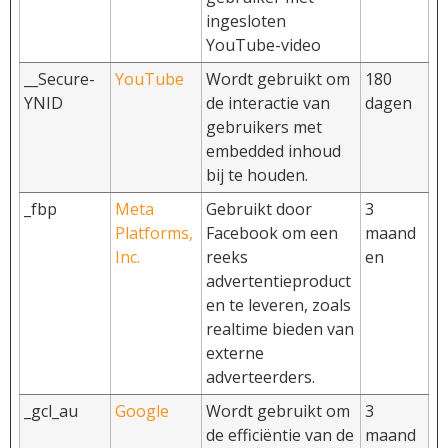
ingesloten
YouTube-video
__Secure-
YouTube
Wordt gebruikt om
180
YNID
de interactie van
dagen
gebruikers met
embedded inhoud
bij te houden.
_fbp
Meta
Gebruikt door
3
Platforms,
Facebook om een
maand
Inc.
reeks
en
advertentieproduct
en te leveren, zoals
realtime bieden van
externe
adverteerders.
_gcl_au
Google
Wordt gebruikt om
3
de efficiëntie van de
maand