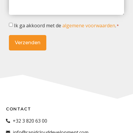
opmerking
*
Toestemming
Ik ga akkoord met de
algemene voorwaarden
.
*
*
CONTACT
+32 3 820 63 00
info@rapidclouddevelopment.com