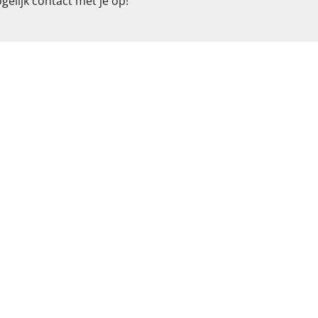
gelijk contact met je op!
am
*
ummer