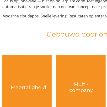
Focus op innovatie — niet op boilerplate code. Met inge
automatisatie kan je sneller dan ooit van concept naar pr
Moderne cloudapps. Snelle levering. Resultaten op enterp
Gebouwd door ontw
extra complexiteit.
teams.
omgeving, zonder
voor internationale
vanuit één
eenvoudig, ideaal
Multi-
business units
berichten
Meertaligheid
company
bedrijven of
woorden en
Beheer meerdere
talen en vertaal
Werk in meerdere
company
Meertaligheid
Multi-