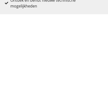
Ontdek en benut nieuwe technische
mogelijkheden
Voldoe aan de moderne beveiligingsvereisten
Word opnieuw competitief op de markt
Werk apparaat-onafhankelijk
Verlaag je ontwikkelingskosten
… en nog heel wat andere voordelen