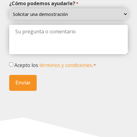
¿Cómo podemos ayudarle?
*
Su
pregunta
o
comentario
*
Términos
Acepto los
términos y condiciones
.
*
y
condiciones
*